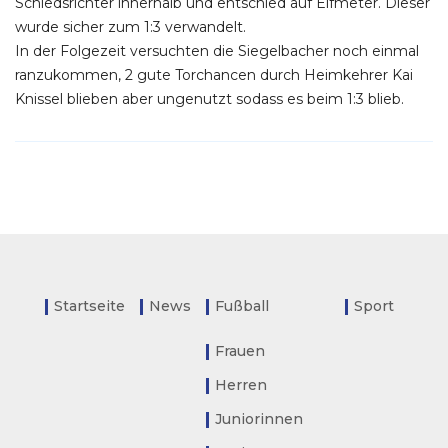
Schiedsrichter innerhalb und entschied auf Elfmeter. Dieser
wurde sicher zum 1:3 verwandelt.
In der Folgezeit versuchten die Siegelbacher noch einmal
ranzukommen, 2 gute Torchancen durch Heimkehrer Kai
Knissel blieben aber ungenutzt sodass es beim 1:3 blieb.
Startseite
News
Fußball
Sport
Frauen
Herren
Juniorinnen