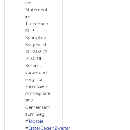
ein
Statement
im
Titelrennen.
💥 📍
Sportplatz
Siegelbach
📅 22.02. ⏰
14:30 Uhr
Kommt
vorbei und
sorgt für
Heimspiel-
Atmosphäre!
💙🤍
Gemeinsam
zum Sieg!
#
Topspiel
#
ErsterGegenZweiter