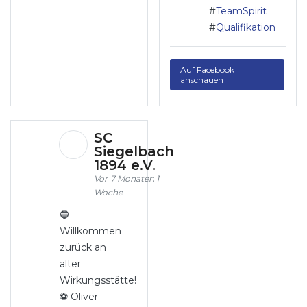
#
TeamSpirit
#
Qualifikation
Auf Facebook
anschauen
SC
Siegelbach
1894 e.V.
7 Monaten 1
Woche
🔵
Willkommen
zurück an
alter
Wirkungsstätte!
⚽️ Oliver