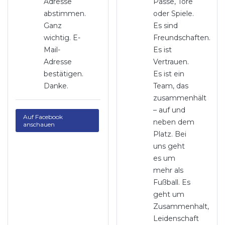
Adresse
Pässe, Tore
abstimmen.
oder Spiele.
Ganz
Es sind
wichtig. E-
Freundschaften.
Mail-
Es ist
Adresse
Vertrauen.
bestätigen.
Es ist ein
Danke.
Team, das
zusammenhält
– auf und
Auf Facebook
neben dem
anschauen
Platz. Bei
uns geht
es um
mehr als
Fußball. Es
geht um
Zusammenhalt,
Leidenschaft