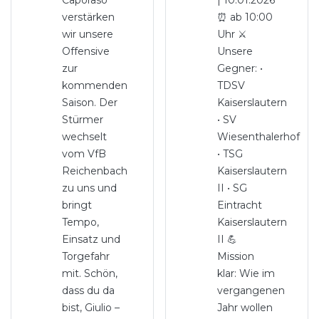
Caporaso
| 10.01.2026
verstärken
⏰ ab 10:00
wir unsere
Uhr ⚔️
Offensive
Unsere
zur
Gegner: •
kommenden
TDSV
Saison. Der
Kaiserslautern
Stürmer
• SV
wechselt
Wiesenthalerhof
vom VfB
• TSG
Reichenbach
Kaiserslautern
zu uns und
II • SG
bringt
Eintracht
Tempo,
Kaiserslautern
Einsatz und
II 💪
Torgefahr
Mission
mit. Schön,
klar: Wie im
dass du da
vergangenen
bist, Giulio –
Jahr wollen