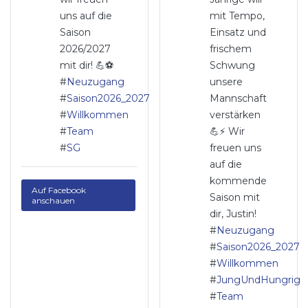
uns auf die
mit Tempo,
Saison
Einsatz und
2026/2027
frischem
mit dir! 💪⚽
Schwung
#
Neuzugang
unsere
#
Saison2026_2027
Mannschaft
#
Willkommen
verstärken
#
Team
💪⚡ Wir
#
SG
freuen uns
auf die
kommende
Auf Facebook
Saison mit
anschauen
dir, Justin!
#
Neuzugang
#
Saison2026_2027
#
Willkommen
#
JungUndHungrig
#
Team