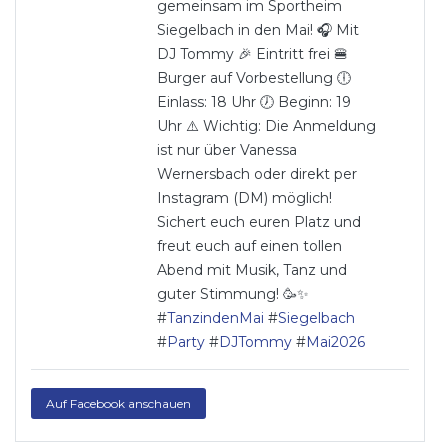
gemeinsam im Sportheim
Siegelbach in den Mai! 🎧 Mit
DJ Tommy 🎉 Eintritt frei 🍔
Burger auf Vorbestellung 🕕
Einlass: 18 Uhr 🕖 Beginn: 19
Uhr ⚠️ Wichtig: Die Anmeldung
ist nur über Vanessa
Wernersbach oder direkt per
Instagram (DM) möglich!
Sichert euch euren Platz und
freut euch auf einen tollen
Abend mit Musik, Tanz und
guter Stimmung! 🥳✨
#
TanzindenMai
#
Siegelbach
#
Party
#
DJTommy
#
Mai2026
Auf Facebook anschauen