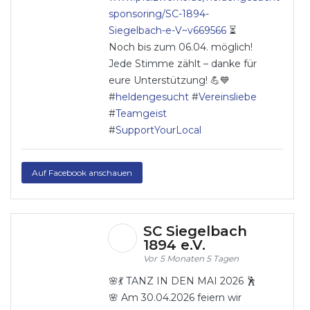
sponsoring/SC-1894-
Siegelbach-e-V~v669566
⏳
Noch bis zum 06.04. möglich!
Jede Stimme zählt – danke für
eure Unterstützung! 💪💙
#
heldengesucht
#
Vereinsliebe
#
Teamgeist
#
SupportYourLocal
Auf Facebook anschauen
SC Siegelbach
1894 e.V.
5 Monaten 5 Tagen
🌸💃 TANZ IN DEN MAI 2026 🕺
🌸 Am 30.04.2026 feiern wir