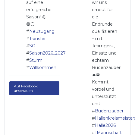
auf eine
wir uns
erfolgreiche
erneut für
Saison! 💪
die
🔵⚪
Endrunde
#
Neuzugang
qualifizieren
#
Transfer
– mit
#
SG
Teamgeist,
#
Saison2026_2027
Einsatz und
#
Sturm
echtem
#
Willkommen
Budenzauber!
🔥⚽
Kommt
Auf Facebook
vorbei und
anschauen
unterstützt
uns!
#
Budenzauber
#
Hallenkreismeister
#
Halle2026
#
1Mannschaft