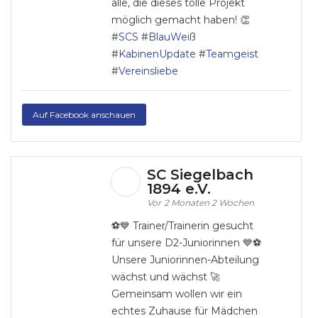
alle, die dieses tolle Projekt
möglich gemacht haben! 👏
#
SCS
#
BlauWei
ß
#
KabinenUpdate
#
Teamgeist
#
Vereinsliebe
Auf Facebook anschauen
SC Siegelbach
1894 e.V.
2 Monaten 2 Wochen
⚽💙 Trainer/Trainerin gesucht
für unsere D2-Juniorinnen 💙⚽
Unsere Juniorinnen-Abteilung
wächst und wächst 🚀
Gemeinsam wollen wir ein
echtes Zuhause für Mädchen