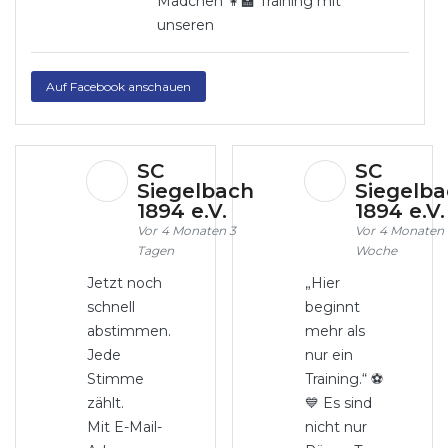
Mädchen 👩‍🏫 Training mit
unseren
Auf Facebook anschauen
SC
SC
Siegelbach
Siegelb
1894 e.V.
1894 e.V
4 Monaten 3
4 Monaten 
Tagen
Woche
Jetzt noch
„Hier
schnell
beginnt
abstimmen.
mehr als
Jede
nur ein
Stimme
Training.“ ⚽
zählt.
💙 Es sind
Mit E-Mail-
nicht nur