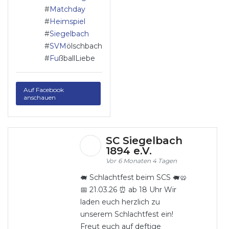
#
Matchday
#
Heimspiel
#
Siegelbach
#
SVM
ölschbach
#
Fu
ßballLiebe
Auf Facebook
anschauen
SC Siegelbach
1894 e.V.
6 Monaten 4 Tagen
🐖 Schlachtfest beim SCS 🐖🥨
📅 21.03.26 ⏰ ab 18 Uhr Wir
laden euch herzlich zu
unserem Schlachtfest ein!
Freut euch auf deftige