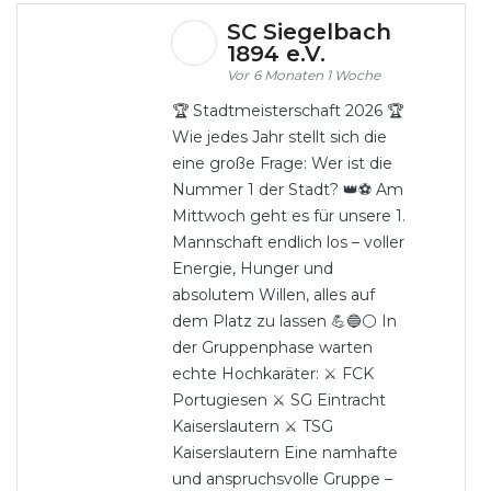
SC Siegelbach
1894 e.V.
6 Monaten 1 Woche
🏆 Stadtmeisterschaft 2026 🏆
Wie jedes Jahr stellt sich die
eine große Frage: Wer ist die
Nummer 1 der Stadt? 👑⚽️ Am
Mittwoch geht es für unsere 1.
Mannschaft endlich los – voller
Energie, Hunger und
absolutem Willen, alles auf
dem Platz zu lassen 💪🔵⚪️ In
der Gruppenphase warten
echte Hochkaräter: ⚔️ FCK
Portugiesen ⚔️ SG Eintracht
Kaiserslautern ⚔️ TSG
Kaiserslautern Eine namhafte
und anspruchsvolle Gruppe –