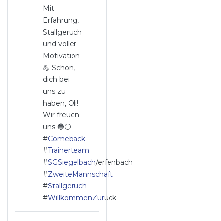
Mit
Erfahrung,
Stallgeruch
und voller
Motivation
💪 Schön,
dich bei
uns zu
haben, Oli!
Wir freuen
uns 🔵⚪️
#
Comeback
#
Trainerteam
#
SGSiegelbach
/erfenbach
#
ZweiteMannschaft
#
Stallgeruch
#
WillkommenZur
ück