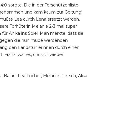
4:0 sorgte. Die in der Torschützenliste
piel genommen und kam kaum zur Geltung!
r mußte Lea durch Lena ersetzt werden.
nsere Torhüterin Melanie 2-3 mal super
ür Anika ins Spiel. Man merkte, dass sie
lag gegen die nun müde werdenden
gelang den Landstuhlerinnen durch einen
 Franzi war es, die sich wieder
na Baran, Lea Locher, Melanie Pletsch, Alisa