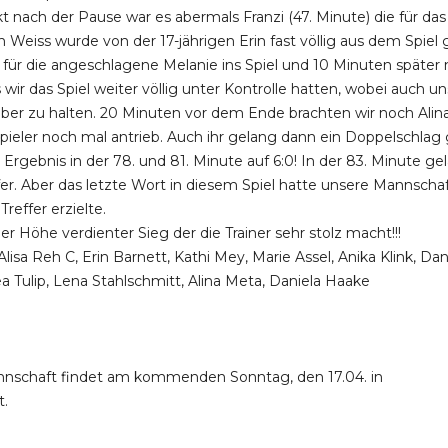
 nach der Pause war es abermals Franzi (47. Minute) die für das 
in Weiss wurde von der 17-jährigen Erin fast völlig aus dem S
 für die angeschlagene Melanie ins Spiel und 10 Minuten späte
 wir das Spiel weiter völlig unter Kontrolle hatten, wobei auch u
ber zu halten. 20 Minuten vor dem Ende brachten wir noch Alina f
itspieler noch mal antrieb. Auch ihr gelang dann ein Doppelsch
s Ergebnis in der 78. und 81. Minute auf 6:0! In der 83. Minute 
r. Aber das letzte Wort in diesem Spiel hatte unsere Mannschaft.
reffer erzielte.
r Höhe verdienter Sieg der die Trainer sehr stolz macht!!!
Alisa Reh C, Erin Barnett, Kathi Mey, Marie Assel, Anika Klink, Da
sea Tulip, Lena Stahlschmitt, Alina Meta, Daniela Haake
nnschaft findet am kommenden Sonntag, den 17.04. in
t.