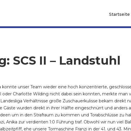
Startseite
ag: SCS II – Landstuhl
ga konnte unser Team wieder eine hoch konzentrierte, geschlos
l oder Charlotte Wilding nicht dabei sein konnten, merkte man 
r Landesliga Verhältnisse große Zuschauerkulisse bekam direkt na
äste wurden direkt in ihrer Hälfte eingeschnürrt und anders al
 Ideen um in den Strafraum zu kommen und Torabschlüsse zu habe
i, Anika zur verdienten 1:0 Führung traf. Obwohl wir nun viel Ball
albzeitpfiff, ehe unsere Tormaschine Franzi in der 41. und 43. M