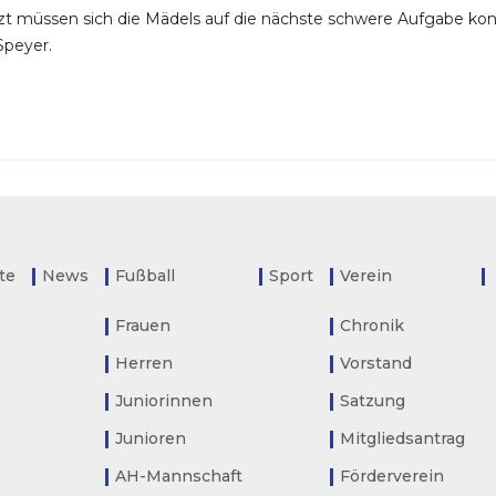
tzt müssen sich die Mädels auf die nächste schwere Aufgabe ko
Speyer.
ite
News
Fußball
Sport
Verein
Frauen
Chronik
Herren
Vorstand
Juniorinnen
Satzung
Junioren
Mitgliedsantrag
AH-Mannschaft
Förderverein