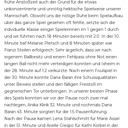
frühe Anstoßzeit auch der Grund für die etwas
unkonzentrierte und unnötig hektische Spielweise unserer
Mannschaft. Obwohl uns die nötige Ruhe beim Spielaufbau
über das ganze Spiel gesehen oft fehlte, setzte sich die
indviduelle Klasse einiger Spielerinnen im 1 gegen 1 durch
und wir führten nach 18 Minuten bereits mit 2:0. In der 10.
Minute traf Melanie Pletsch und 8 Minuten später war
Franzi Steilen erfolgreich. Sehr ärgerlich, dass wir nach
eigenem Ballbesitz und einem Fehlpass ohne Not einen
langen Ball nicht mehr verteidigen konnten und Ixheim in
der 28. Minute auf 1:2 verkürzte. Nach einem Foulspiel in
der 30. Minute konnte Dana Baran ihre Schussqualitäten
unter Beweis stellen und den fälligen Freistoß im
gegnerischen Tor unterbringen. In unserer besten Phase
des Spiels konnten wir vor der Pause noch zwei mal
nachlegen, Anika Klink 32. Minute und nochmals Dana
Baran 43. Minute sorgten für die 1:5 Pausenführung.
Nach der Pause kamen Lena Stahlschmitt für Marie Assel
in der 51. Minute und Arielle Crespo für Kathi Körbel in der