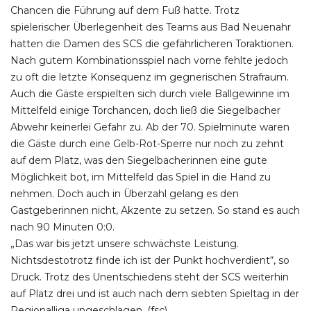
Chancen die Führung auf dem Fuß hatte. Trotz
spielerischer Überlegenheit des Teams aus Bad Neuenahr
hatten die Damen des SCS die gefährlicheren Toraktionen.
Nach gutem Kombinationsspiel nach vorne fehlte jedoch
zu oft die letzte Konsequenz im gegnerischen Strafraum.
Auch die Gäste erspielten sich durch viele Ballgewinne im
Mittelfeld einige Torchancen, doch ließ die Siegelbacher
Abwehr keinerlei Gefahr zu. Ab der 70. Spielminute waren
die Gäste durch eine Gelb-Rot-Sperre nur noch zu zehnt
auf dem Platz, was den Siegelbacherinnen eine gute
Möglichkeit bot, im Mittelfeld das Spiel in die Hand zu
nehmen. Doch auch in Überzahl gelang es den
Gastgeberinnen nicht, Akzente zu setzen. So stand es auch
nach 90 Minuten 0:0.
„Das war bis jetzt unsere schwächste Leistung.
Nichtsdestotrotz finde ich ist der Punkt hochverdient“, so
Druck. Trotz des Unentschiedens steht der SCS weiterhin
auf Platz drei und ist auch nach dem siebten Spieltag in der
Regionalliga ungeschlagen. (fsc)