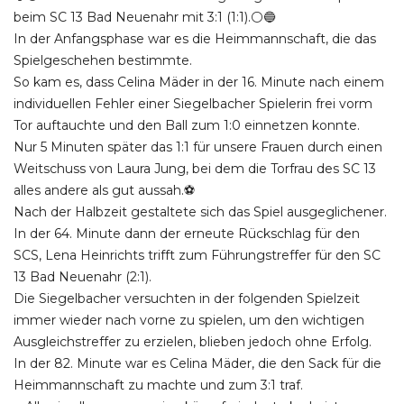
beim SC 13 Bad Neuenahr mit 3:1 (1:1).⚪️🔵
In der Anfangsphase war es die Heimmannschaft, die das
Spielgeschehen bestimmte.
So kam es, dass Celina Mäder in der 16. Minute nach einem
individuellen Fehler einer Siegelbacher Spielerin frei vorm
Tor auftauchte und den Ball zum 1:0 einnetzen konnte.
Nur 5 Minuten später das 1:1 für unsere Frauen durch einen
Weitschuss von Laura Jung, bei dem die Torfrau des SC 13
alles andere als gut aussah.⚽️
Nach der Halbzeit gestaltete sich das Spiel ausgeglichener.
In der 64. Minute dann der erneute Rückschlag für den
SCS, Lena Heinrichts trifft zum Führungstreffer für den SC
13 Bad Neuenahr (2:1).
Die Siegelbacher versuchten in der folgenden Spielzeit
immer wieder nach vorne zu spielen, um den wichtigen
Ausgleichstreffer zu erzielen, blieben jedoch ohne Erfolg.
In der 82. Minute war es Celina Mäder, die den Sack für die
Heimmannschaft zu machte und zum 3:1 traf.