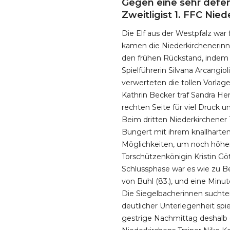
Gegen eine sehr defen
Zweitligist 1. FFC Niede
Die Elf aus der Westpfalz war
kamen die Niederkirchenerinne
den frühen Rückstand, indem s
Spielführerin Silvana Arcangiol
verwerteten die tollen Vorlag
Kathrin Becker traf Sandra He
rechten Seite für viel Druck u
Beim dritten Niederkirchener 
Bungert mit ihrem knallharte
Möglichkeiten, um noch höher
Torschützenkönigin Kristin Göt
Schlussphase war es wie zu B
von Buhl (83.), und eine Minu
Die Siegelbacherinnen suchten
deutlicher Unterlegenheit spiel
gestrige Nachmittag deshalb e