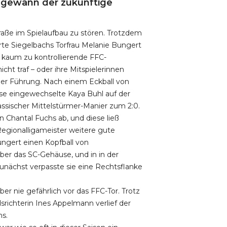
h gewann der zukünftige
traße im Spielaufbau zu stören. Trotzdem
rte Siegelbachs Torfrau Melanie Bungert
 kaum zu kontrollierende FFC-
icht traf – oder ihre Mitspielerinnen
ener Führung. Nach einem Eckball von
use eingewechselte Kaya Buhl auf der
lassischer Mittelstürmer-Manier zum 2:0.
n Chantal Fuchs ab, und diese ließ
egionalligameister weitere gute
ngert einen Kopfball von
über das SC-Gehäuse, und in in der
unächst verpasste sie eine Rechtsflanke
r nie gefährlich vor das FFC-Tor. Trotz
dsrichterin Ines Appelmann verlief der
hs.