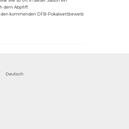
ar wie so oft in dieser Saison ein
h dem Abpfiff.
r für den kommenden DFB-Pokalwettbewerb
Deutsch