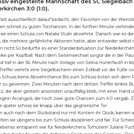
siv eingestellte Mannschaft des SC Siegelbac
rkirchen 3:0 (1:0).
 fast ausschließlich darauf bedacht, den Favoriten von der Weins
n schnell zu guten Torchancen. In der fünften Minute verhinde
ie einen Schuss von Natalia Stulin abwehrte. Danach war es die
i, die mehrere gefährliche Aktionen hatte, aber entweder selbst n
en nicht.So bedurfte es einer Standardsituation zur Niederkirch
nke per Kopfball. Nach dem Seitenwechsel sorgte die in der Pa
nd traf in der 56. Minute nach Vorlage von Selina Hünerfauth in k
Treffer wehrte eine Siegelbacherin einen Eckball vor die Füße vo
n Schuss keine Abwehrchance.Bis zum Schluss boten sich dem R
 zu gewinnen. Zwei Minuten nach dem dritten Treffer lenkte Bu
z, die aber gestern ansonsten unauffällig blieb, mit einer Hand 
eginn Arcangioli, die noch zwei gute Chancen zum 4:0 vergab. Z
te später schoss sie knapp über das gegnerische Tor.
 auch nach dem Rückstand nur mit Kontern ihr Glück, kamen abe
ten sie übrigens bis zum Schluss diszipliniert und fair. Für Schie
benso entspannt wie für Niederkirchens Torhüterin Juliane Fuc