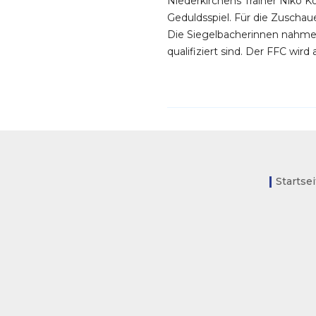
Niederkirchens Trainer Niko Ko
Geduldsspiel. Für die Zuschau
Die Siegelbacherinnen nahmen
qualifiziert sind. Der FFC wird 
Startse