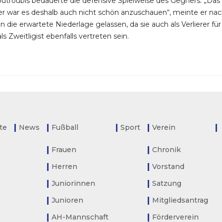
utroubis bedauerte die defensive Spielweise des Gegners. „Das w
er war es deshalb auch nicht schön anzuschauen“, meinte er nac
 die erwartete Niederlage gelassen, da sie auch als Verliere
als Zweitligist ebenfalls vertreten sein.
ite
News
Fußball
Sport
Verein
Frauen
Chronik
Herren
Vorstand
Juniorinnen
Satzung
Junioren
Mitgliedsantrag
AH-Mannschaft
Förderverein