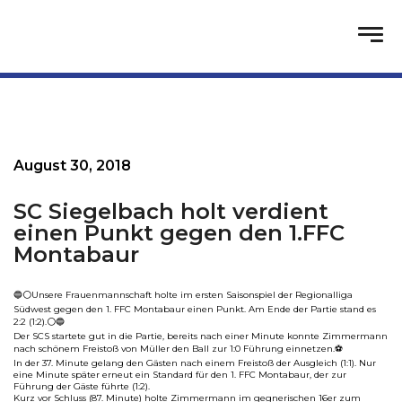
August 30, 2018
SC Siegelbach holt verdient
einen Punkt gegen den 1.FFC
Montabaur
🔵⚪️Unsere Frauenmannschaft holte im ersten Saisonspiel der Regionalliga
Südwest gegen den 1. FFC Montabaur einen Punkt. Am Ende der Partie stand es
2:2 (1:2).⚪️🔵
Der SCS startete gut in die Partie, bereits nach einer Minute konnte Zimmermann
nach schönem Freistoß von Müller den Ball zur 1:0 Führung einnetzen.⚽️
In der 37. Minute gelang den Gästen nach einem Freistoß der Ausgleich (1:1). Nur
eine Minute später erneut ein Standard für den 1. FFC Montabaur, der zur
Führung der Gäste führte (1:2).
Kurz vor Schluss (87. Minute) holte Zimmermann im gegnerischen 16er zum