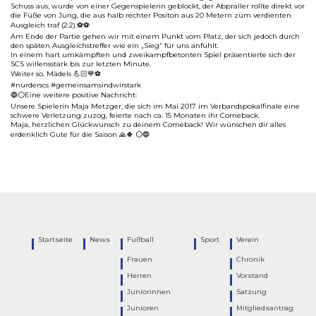
Schuss aus, wurde von einer Gegenspielerin geblockt, der Abpraller rollte direkt vor
die Füße von Jung, die aus halb rechter Positon aus 20 Metern zum verdienten
Ausgleich traf (2:2).⚽️⚽️
Am Ende der Partie gehen wir mit einem Punkt vom Platz, der sich jedoch durch
den späten Ausgleichstreffer wie ein „Sieg“ für uns anfühlt.
In einem hart umkämpften und zweikampfbetonten Spiel präsentierte sich der
SCS willensstark bis zur letzten Minute.
Weiter so, Mädels 💪🏻💙⚽️
#nurderscs #gemeinsamsindwirstark
🔵⚪️Eine weitere positive Nachricht:
Unsere Spielerin Maja Metzger, die sich im Mai 2017 im Verbandspokalfinale eine
schwere Verletzung zuzog, feierte nach ca. 15 Monaten ihr Comeback.
Maja, herzlichen Glückwunsch zu deinem Comeback! Wir wünschen dir alles
erdenklich Gute für die Saison 🙏🍀 ⚪️🔵
Startseite
News
Fußball
Sport
Verein
Frauen
Chronik
Herren
Vorstand
Juniorinnen
Satzung
Junioren
Mitgliedsantrag