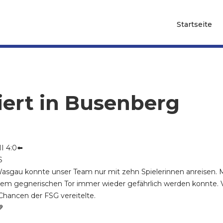
Startseite
liert in Busenberg
I 4:0⬅️
S
Wasgau konnte unser Team nur mit zehn Spielerinnen anreisen. 
em gegnerischen Tor immer wieder gefährlich werden konnte.
Chancen der FSG vereitelte.
