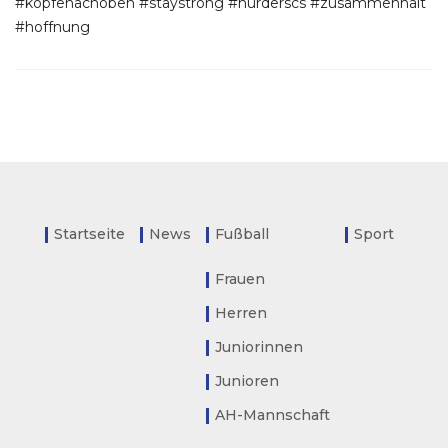
#köpfenachoben #staystrong #nurderscs #zusammenhalt
#hoffnung
Startseite
News
Fußball
Sport
Frauen
Herren
Juniorinnen
Junioren
AH-Mannschaft