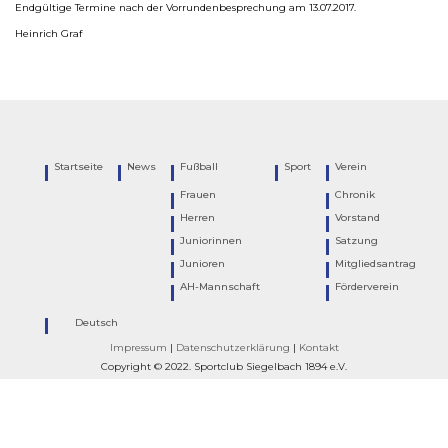
Endgültige Termine nach der Vorrundenbesprechung am 13.07.2017.
Heinrich Graf
Startseite
News
Fußball
Sport
Verein
Frauen
Chronik
Herren
Vorstand
Juniorinnen
Satzung
Junioren
Mitgliedsantrag
AH-Mannschaft
Förderverein
Deutsch
Impressum
|
Datenschutzerklärung
|
Kontakt
Copyright © 2022. Sportclub Siegelbach 1894 e.V.