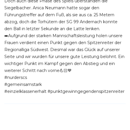
Doch auch diese Phase des Spiels überstanden die
Siegelbacher. Anica Neumann hatte sogar den
Führungstreffer auf dem Fuß, als sie aus ca. 25 Metern
abzog, doch die Torhütern der SG 99 Andernach konnte
den Ball in letzter Sekunde an die Latte lenken.
➡️Aufgrund der starken Mannschaftsleistung holen unsere
Frauen verdient einen Punkt gegen den Spitzenreiter der
Regionalliga Südwest. Diesmal war das Glück auf unserer
Seite und wir wurden für unsere gute Leistung belohnt. Ein
wichtiger Punkt im Kampf gegen den Abstieg und ein
weiterer Schritt nach vorne💪🏻💙
#nurderscs
#gemeinsamstark
#einzielklassenerhalt #punktgewinngegendenspitzenreiter