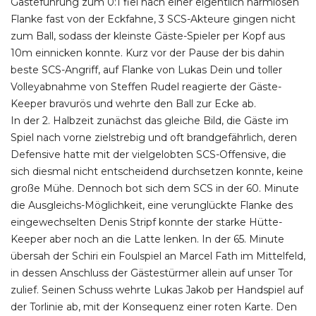
Gästeführung zum 0:1 fiel nach einer eigentlich harmlosen
Flanke fast von der Eckfahne, 3 SCS-Akteure gingen nicht
zum Ball, sodass der kleinste Gäste-Spieler per Kopf aus
10m einnicken konnte. Kurz vor der Pause der bis dahin
beste SCS-Angriff, auf Flanke von Lukas Dein und toller
Volleyabnahme von Steffen Rudel reagierte der Gäste-
Keeper bravurös und wehrte den Ball zur Ecke ab.
In der 2. Halbzeit zunächst das gleiche Bild, die Gäste im
Spiel nach vorne zielstrebig und oft brandgefährlich, deren
Defensive hatte mit der vielgelobten SCS-Offensive, die
sich diesmal nicht entscheidend durchsetzen konnte, keine
große Mühe. Dennoch bot sich dem SCS in der 60. Minute
die Ausgleichs-Möglichkeit, eine verunglückte Flanke des
eingewechselten Denis Stripf konnte der starke Hütte-
Keeper aber noch an die Latte lenken. In der 65. Minute
übersah der Schiri ein Foulspiel an Marcel Fath im Mittelfeld,
in dessen Anschluss der Gästestürmer allein auf unser Tor
zulief. Seinen Schuss wehrte Lukas Jakob per Handspiel auf
der Torlinie ab, mit der Konsequenz einer roten Karte. Den