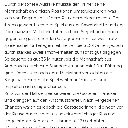
Durch personelle Ausfälle musste der Trainer seine
Mannschaft an einigen Positionen umstrukturieren, was
sich von Beginn an auf dem Platz bemerkbar machte.Bei
ihrem gewohnt sicheren Spiel aus der Abwehrkette und der
Dominanz im Mittelfeld taten sich die Siegelbacherinnen
gegen die gut stehenden Gastgeberinnen schwer. Trotz
spielerischer Unterlegenheit hielten die SCS-Damen jedoch
durch starkes Zweikampfverhalten zunächst gut dagegen.
So dauerte es gut 35 Minuten, bis die Mannschaft aus
Andernach durch eine Standardsituation mit 1:0 in Führung
ging. Doch auch nach dem Rückstand versuchten die
Siegelbacherinnen, ihr Spiel weiter aufzubauen und
erspielten sich einige Chancen.
Kurz vor der Halbzeitpause waren die Gäste am Drücker
und drängten auf den Anschlusstreffer. Nach vergebenen
Chancen waren es jedoch die Gastgeberinnen, die noch vor
der Pause durch einen aus abseitsverdächtiger Position
eingeleiteten Konter die Führung auf 2:0 erhöhten.
„Das war wie ein Genickschlag für uns. Wir waren gerade