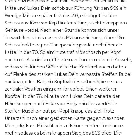
Steffen Rudel passte von halblinks flach und scharf in die
Mitte und Lukas Dein schob zur Führung für den SCS ein.
Wenige Minute später fast das 2:0, ein abgefälschter
Schuss aus 16m von Kapitän Jens Jung zischte knapp am
Gehäuse vorbei. Nach einer Stunde konnte sich unser
Torwart Jonas Leis das erste Mal auszeichnen, einen 16m-
Schuss lenkte er per Glanzparade gerade noch über die
Latte. In der 70. Spielminute traf Mölschbach per Kopf
nochmals Aluminium, öffnete nun immer mehr die Abwehr,
sodass sich für den SCS zahlreiche Konterchancen boten.
Auf Flanke des starken Lukas Dein verpasste Steffen Rudel
nur knapp den Ball, ein Kopfball des selben Spielers aus
zentraler Position ging am Tor vorbei. Einen weiteren
Kopfball in der 78. Minute von Lukas Dein parierte der
Heimkeeper, nach Ecke von Benjamin Leis verfehlte
Steffen Rudel erneut per Kopf knapp das Ziel. Trotz
Unterzahl nach einer gelb-roten Karte gegen Alexander
Mengele, kam Mölschbach zu keiner echten Torchance
mehr, sodass es beim knappen Sieg des SCS blieb. Die