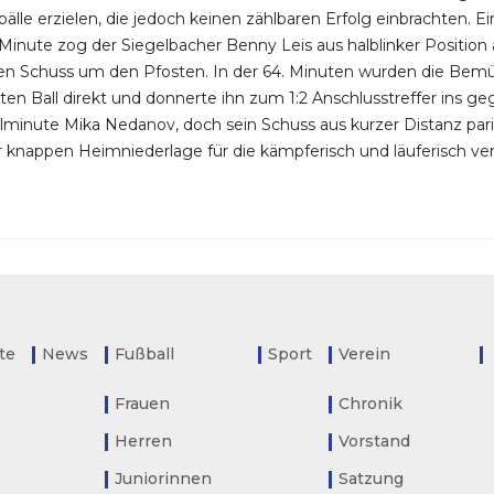
älle erzielen, die jedoch keinen zählbaren Erfolg einbrachten. 
.Minute zog der Siegelbacher Benny Leis aus halblinker Position
n Schuss um den Pfosten. In der 64. Minuten wurden die Bemü
en Ball direkt und donnerte ihn zum 1:2 Anschlusstreffer ins g
ielminute Mika Nedanov, doch sein Schuss aus kurzer Distanz pa
der knappen Heimniederlage für die kämpferisch und läuferisch ve
ite
News
Fußball
Sport
Verein
Frauen
Chronik
Herren
Vorstand
Juniorinnen
Satzung