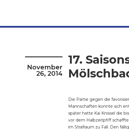
17. Saison
November
Mölschbach
26, 2014
Die Partie gegen die favorisi
Mannschaften konnte sich ents
später hatte Kai Knissel die b
vor dem Halbzeitpfiff schafft
im Strafraum zu Fall. Den fäl