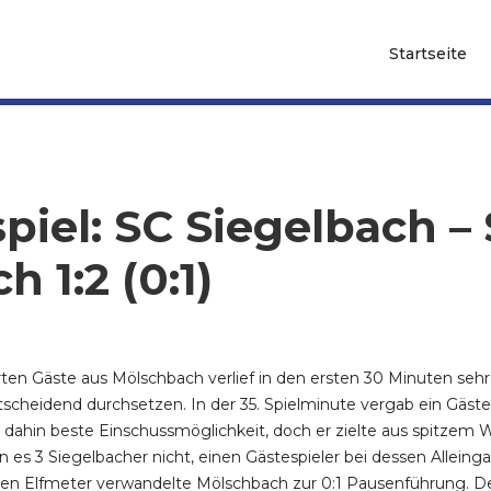
Startseite
spiel: SC Siegelbach –
 1:2 (0:1)
erten Gäste aus Mölschbach verlief in den ersten 30 Minuten seh
cheidend durchsetzen. In der 35. Spielminute vergab ein Gästes
is dahin beste Einschussmöglichkeit, doch er zielte aus spitzem
en es 3 Siegelbacher nicht, einen Gästespieler bei dessen Allein
ligen Elfmeter verwandelte Mölschbach zur 0:1 Pausenführung. D