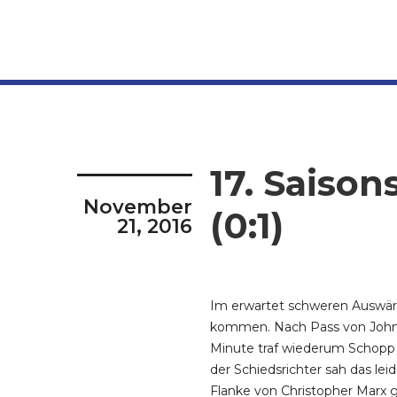
17. Saison
November
(0:1)
21, 2016
Im erwartet schweren Auswärts
kommen. Nach Pass von John En
Minute traf wiederum Schopp m
der Schiedsrichter sah das le
Flanke von Christopher Marx g