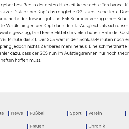
geber besaßen in der ersten Halbzeit keine echte Torchance. K
 kurzer Distanz per Kopf das mögliche 0:2, zuerst scheiterte D
r parierte der Torwart gut. Jan-Erik Schröder verzog einen Schus
elte Waldleiningen per Kopf dann den 1:1-Ausgleich, als sich uns
bwehr gewaltig, fand keine Mittel die vielen hohen Bälle der G
r 78. Minute das 2:1. Der SCS warf in den Schluss-Minuten noch e
sprang jedoch nichts Zählbares mehr heraus. Eine schmerzhafte
Fehler dazu, dass der SCS nun im Aufstiegsrennen nur noch theor
haften hoffen muss.
ite
News
Fußball
Sport
Verein
Frauen
Chronik