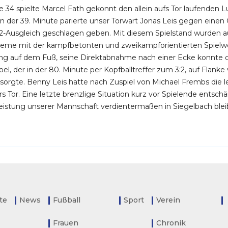
e 34 spielte Marcel Fath gekonnt den allein aufs Tor laufenden L
 der 39. Minute parierte unser Torwart Jonas Leis gegen einen 
:2-Ausgleich geschlagen geben. Mit diesem Spielstand wurden au
leme mit der kampfbetonten und zweikampforientierten Spielwei
ng auf dem Fuß, seine Direktabnahme nach einer Ecke konnte d
el, der in der 80. Minute per Kopfballtreffer zum 3:2, auf Flanke 
sorgte. Benny Leis hatte nach Zuspiel von Michael Frembs die le
 Tor. Eine letzte brenzlige Situation kurz vor Spielende entschä
Leistung unserer Mannschaft verdientermaßen in Siegelbach blei
ite
News
Fußball
Sport
Verein
Frauen
Chronik