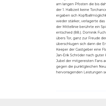
am langen Pfosten die bis da
der 1. Halbzeit keine Torchan
ergaben sich Kopfballmöglichk
wieder stärker, verlagerte da
der Mittellinie berührte ein S
entschied (88.). Dominik Fuch
übers Tor, ganz zur Freude de
überschlugen sich dann die Er
Keeper der Gastgeber eine Fla
Jan-Erik Schröder nach guter
Jubel der mitgereisten Fans a
gegen die punktgleichen Neuhe
hervorragenden Leistungen sei