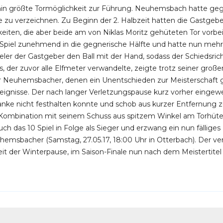
hin größte Tormöglichkeit zur Führung. Neuhemsbach hatte geg
ce zu verzeichnen. Zu Beginn der 2. Halbzeit hatten die Gastgeb
eiten, die aber beide am von Niklas Moritz gehüteten Tor vorbei
s Spiel zunehmend in die gegnerische Hälfte und hatte nun mehr 
pieler der Gastgeber den Ball mit der Hand, sodass der Schiedsri
s, der zuvor alle Elfmeter verwandelte, zeigte trotz seiner groß
r Neuhemsbacher, denen ein Unentschieden zur Meisterschaft ge
eignisse. Der nach langer Verletzungspause kurz vorher eingewec
nke nicht festhalten konnte und schob aus kurzer Entfernung zum
 Kombination mit seinem Schuss aus spitzem Winkel am Torhüt
uch das 10 Spiel in Folge als Sieger und erzwang ein nun fällige
msbacher (Samstag, 27.05.17, 18:00 Uhr in Otterbach). Der ver
t der Winterpause, im Saison-Finale nun nach dem Meistertitel g