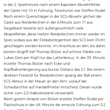
in der 2. Spielminute nach einem kapitalen Abwehrfehler
der Gäste mit 1:0 in Führung, Torschütze war Steffen Rudel.
Nach einem Querschläger in der SCS-Abwehr glichen die
Gäste aus Niederkirchen in der 6.Minute zum 1:1 aus.
Siegelbach leistete sich außergewöhnlich viele
Abspielfehler, diese hielten Niederkirchen immer wieder im
Spiel, sodass aus der Feldüberlegenheit des SCS kein Profit
geschlagen werden konnte. Im Anschluss an den, bis dahin,
besten Angriff traf Thomas Bolzer auf schöne Flanke von
Lukas Dein per Kopf nur das Lattenkreuz. In der 39. Minute
erzielte Thomas Bolzer nach Ecke und
Kopfballverlängerung aus kurzer Distanz das 2:1. Bei einem
direkten Freistoß für Niederkirchen sprang der Ball einem
SCS-Akteur in der Mauer an den Arm, worauf der
Schiedsrichter auf Handelfmeter entschied. Dieser wurde
sicher zum 2:2-Halbzeitstand verwandelt.
Nach gutem Anspiel von Bolzer erzielte Steffen Rudel per
Flachschuss in der 49. Minute die erneute Führung zum 3:2