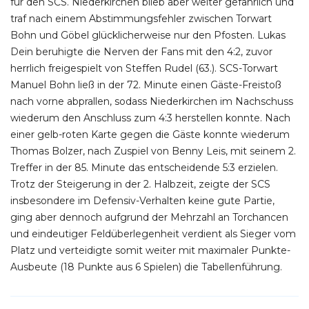
für den SCS. Niederkirchen blieb aber weiter gefährlich und
traf nach einem Abstimmungsfehler zwischen Torwart
Bohn und Göbel glücklicherweise nur den Pfosten. Lukas
Dein beruhigte die Nerven der Fans mit den 4:2, zuvor
herrlich freigespielt von Steffen Rudel (63.). SCS-Torwart
Manuel Bohn ließ in der 72. Minute einen Gäste-Freistoß
nach vorne abprallen, sodass Niederkirchen im Nachschuss
wiederum den Anschluss zum 4:3 herstellen konnte. Nach
einer gelb-roten Karte gegen die Gäste konnte wiederum
Thomas Bolzer, nach Zuspiel von Benny Leis, mit seinem 2.
Treffer in der 85. Minute das entscheidende 5:3 erzielen.
Trotz der Steigerung in der 2. Halbzeit, zeigte der SCS
insbesondere im Defensiv-Verhalten keine gute Partie,
ging aber dennoch aufgrund der Mehrzahl an Torchancen
und eindeutiger Feldüberlegenheit verdient als Sieger vom
Platz und verteidigte somit weiter mit maximaler Punkte-
Ausbeute (18 Punkte aus 6 Spielen) die Tabellenführung.