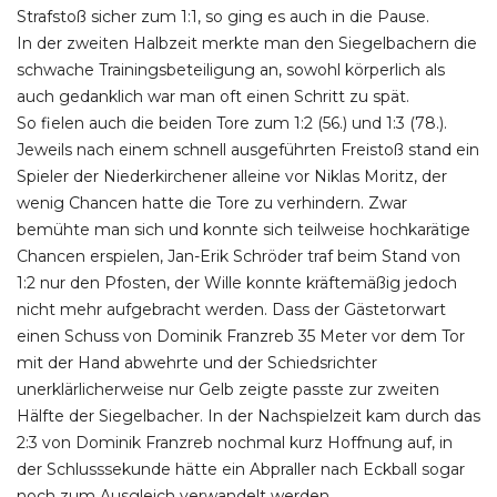
Strafstoß sicher zum 1:1, so ging es auch in die Pause.
In der zweiten Halbzeit merkte man den Siegelbachern die
schwache Trainingsbeteiligung an, sowohl körperlich als
auch gedanklich war man oft einen Schritt zu spät.
So fielen auch die beiden Tore zum 1:2 (56.) und 1:3 (78.).
Jeweils nach einem schnell ausgeführten Freistoß stand ein
Spieler der Niederkirchener alleine vor Niklas Moritz, der
wenig Chancen hatte die Tore zu verhindern. Zwar
bemühte man sich und konnte sich teilweise hochkarätige
Chancen erspielen, Jan-Erik Schröder traf beim Stand von
1:2 nur den Pfosten, der Wille konnte kräftemäßig jedoch
nicht mehr aufgebracht werden. Dass der Gästetorwart
einen Schuss von Dominik Franzreb 35 Meter vor dem Tor
mit der Hand abwehrte und der Schiedsrichter
unerklärlicherweise nur Gelb zeigte passte zur zweiten
Hälfte der Siegelbacher. In der Nachspielzeit kam durch das
2:3 von Dominik Franzreb nochmal kurz Hoffnung auf, in
der Schlusssekunde hätte ein Abpraller nach Eckball sogar
noch zum Ausgleich verwandelt werden.