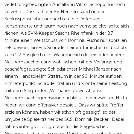
verletzungsbedingten Ausfall von Viktor Schopp nur noch
zu zehnt. Dass sich der SV Neuhemsbach in der
Schlussphase aber nur noch auf die Defensive
konzentrierte und kaum noch nach vorne spielte, sollte sich
rächen. Als SVN-Keeper Sascha Rheinfrank in der 87.
Minute einen Weitschuss von Dominik Fuchs nur abprallen
ließ, bewies Jan-Erik Schröder seinen Torriecher und schob
zum 2:2-Ausgleich ein. Während sich der ein oder andere
Neuhemsbacher dann wohl schon mit der Verlängerung
beschäftigte, zeigte Schiedsrichter Michael Janzer nach
einem Handspiel im Strafraum in der 90. Minute auf den
Elfmeterpunkt. Schröder trat an und krönte seine Leistung
mit dem Siegtreffer. „Wir haben gewusst, dass
Neuhemsbach irgendwann nachlässt. In der zweiten Hälfte
haben wir dann offensiver gespielt. Dass wir späte Treffer
erzielen können, haben wir schon oft gezeigt“, so der
umjubelte Spielertrainer des SCS, Dominik Becker. Dabei
sah es anfangs nicht gut aus für die Siegelbacher.
Neuhemsbach war im ersten Durchgang die überlegene